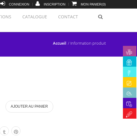
|
|
CONNEXION
INSCRIPTION
MON PANIER
(
0
)
IONS
CATALOGUE
CONTACT
Accueil
Information produit
AJOUTER AU PANIER