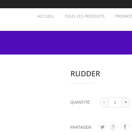
ACCUEIL
TOUS LES PRODUITS
PROMOT
RUDDER
-
-
+
+
QUANTITÉ:
PARTAGER: