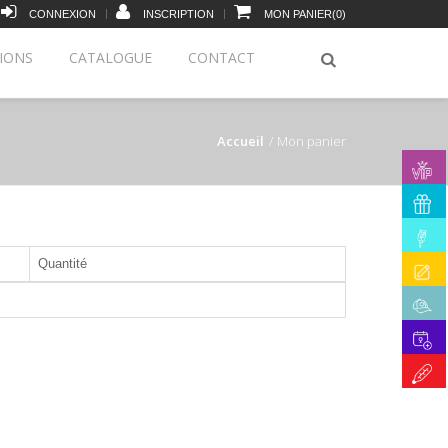
|
|
CONNEXION
INSCRIPTION
MON PANIER
(
0
)
IONS
CATALOGUE
CONTACT
Accueil
Mon panier
Quantité