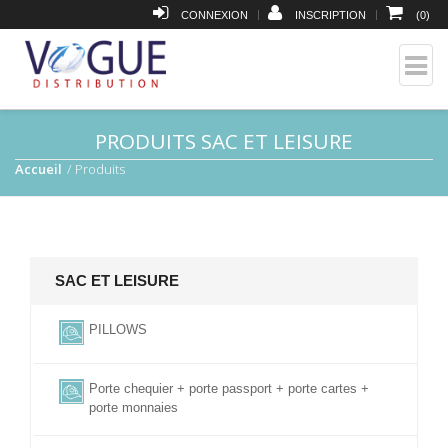
|
|
CONNEXION
INSCRIPTION
(
0
)
PRODUITS SAC ET LEISURE
Accueil
Produits
SAC ET LEISURE
PILLOWS
Porte chequier + porte passport + porte cartes +
porte monnaies