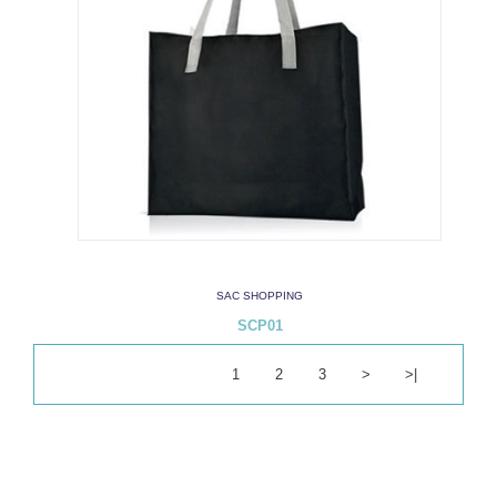
SAC SHOPPING
SCP01
1
2
3
>
>|