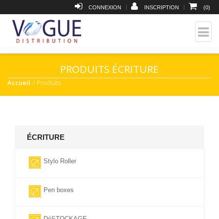
|
|
CONNEXION
INSCRIPTION
(
0
)
PRODUITS ÉCRITURE
Accueil
Produits
ÉCRITURE
Stylo Roller
Pen boxes
DéSTOCKAGE