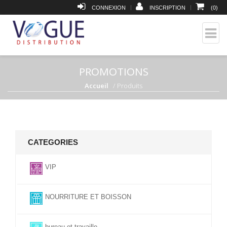
|
|
CONNEXION
INSCRIPTION
(
0
)
PROMOTIONS
Accueil
Produits
CATEGORIES
VIP
NOURRITURE ET BOISSON
bureau et travaille