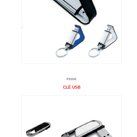
F320G
CLÉ USB