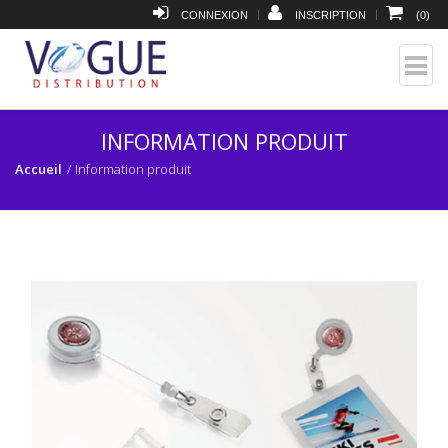
|
|
CONNEXION
INSCRIPTION
(
0
)
INFORMATION PRODUIT
Accueil
Information produit