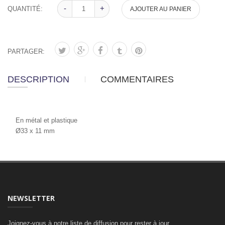
-
-
+
+
QUANTITÉ:
AJOUTER AU PANIER
PARTAGER:
DESCRIPTION
COMMENTAIRES
En métal et plastique
Ø33 x 11 mm
NEWSLETTER
Joignez-vous à notre liste de diffusion pour rester à jour