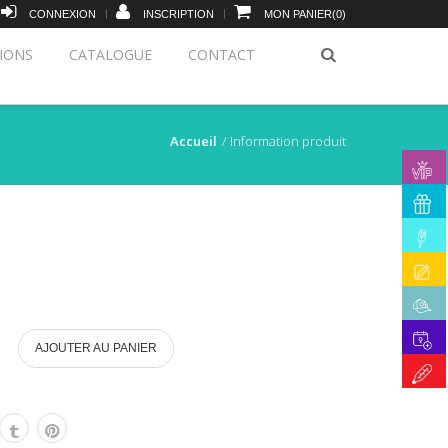
|
|
CONNEXION
INSCRIPTION
MON PANIER
(
0
)
IONS
CATALOGUE
CONTACT
Accueil
Information produit
AJOUTER AU PANIER