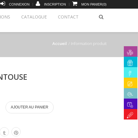
|
|
CONNEXION
INSCRIPTION
MON PANIER
(
0
)
IONS
CATALOGUE
CONTACT
Accueil
Information produit
NTOUSE
AJOUTER AU PANIER