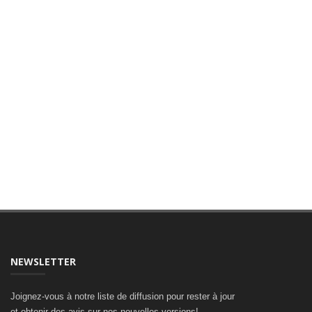
NEWSLETTER
Joignez-vous à notre liste de diffusion pour rester à jour
et obtenir des avis sur nos nouvelles versions!